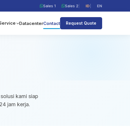
Sales 1
Sales 2
|
ID
|
EN
Service
Datacenter
Contact
Request Quote
solusi kami siap
4 jam kerja.