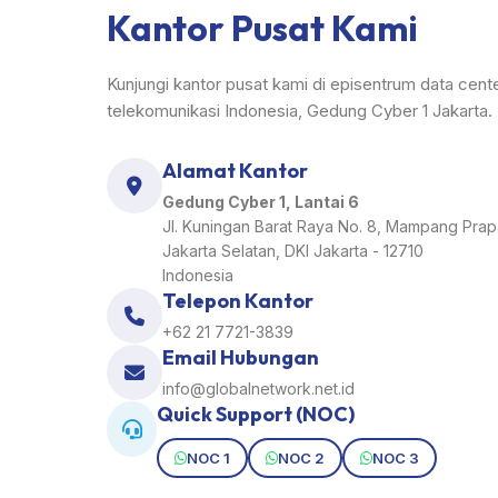
Kantor Pusat Kami
Kunjungi kantor pusat kami di episentrum data cente
telekomunikasi Indonesia, Gedung Cyber 1 Jakarta.
Alamat Kantor
Gedung Cyber 1, Lantai 6
Jl. Kuningan Barat Raya No. 8, Mampang Prap
Jakarta Selatan, DKI Jakarta - 12710
Indonesia
Telepon Kantor
+62 21 7721-3839
Email Hubungan
info@globalnetwork.net.id
Quick Support (NOC)
NOC 1
NOC 2
NOC 3